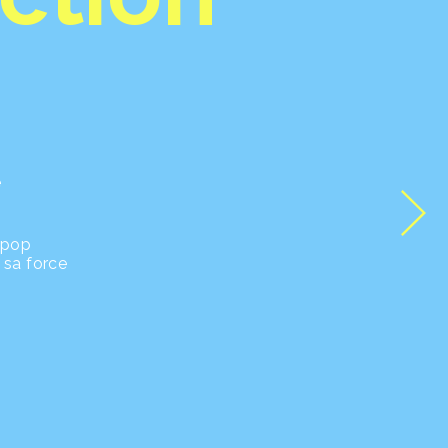
e
o-pop
 sa force