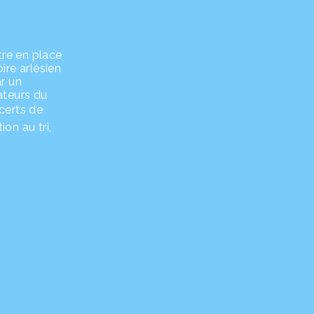
tre en place
ire arlésien
r un
ateurs du
ncerts de
ion au tri,
s