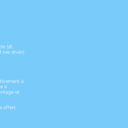
 de 5€.
t ses divers
ctivement à
ve à
ontage et
a offert