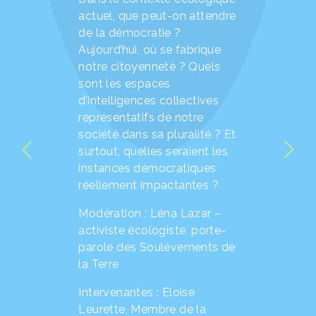
actuel, que peut-on attendre
de la démocratie ?
Aujourd’hui, où se fabrique
notre citoyenneté ? Quels
sont les espaces
d’intelligences collectives
représentatifs de notre
société dans sa pluralité ? Et
surtout, quelles seraient les
instances démocratiques
réellement impactantes ?
Modération : Léna Lazar –
activiste écologiste, porte-
parole des Soulèvements de
la Terre
Intervenantes : Eloise
Leurette, Membre de la