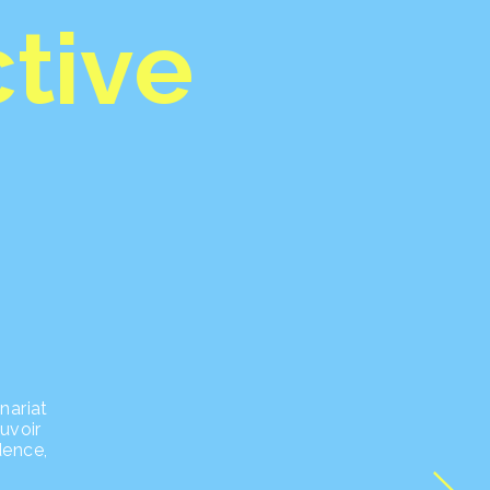
ctive
nariat
uvoir
dence,