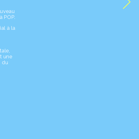
nouveau
 à POP.
al à la
tale,
nt une
s du