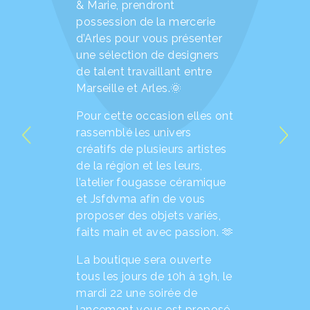
& Marie, prendront
possession de la mercerie
d’Arles pour vous présenter
une sélection de designers
de talent travaillant entre
Marseille et Arles.🌞
Pour cette occasion elles ont
rassemblé les univers
créatifs de plusieurs artistes
de la région et les leurs,
l’atelier fougasse céramique
et Jsfdvma afin de vous
proposer des objets variés,
faits main et avec passion. 🫶
La boutique sera ouverte
tous les jours de 10h à 19h, le
mardi 22 une soirée de
lancement vous est proposé,