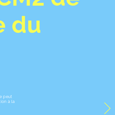
e du
le peut
ion à la