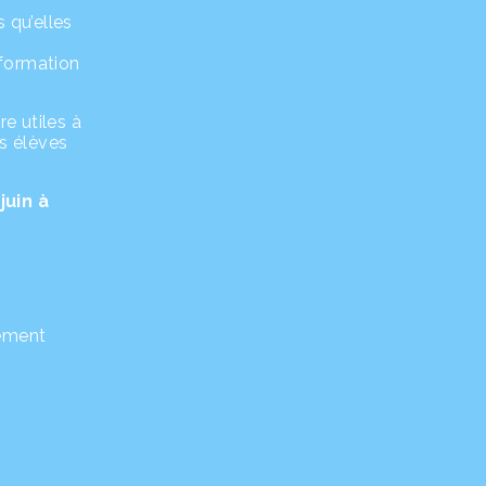
 qu’elles
nformation
e utiles à
es élèves
juin à
sement