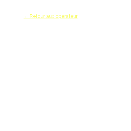
← Retour aux operateur