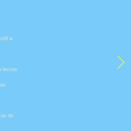
ctif à
l’école,
eau
utes de