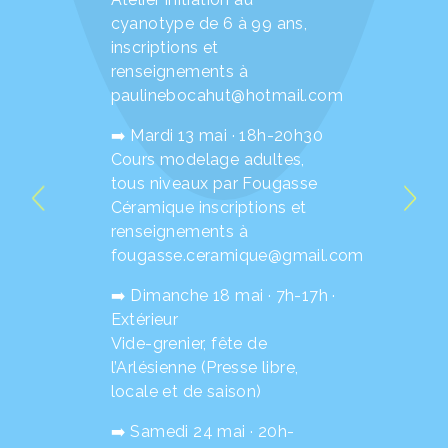
cyanotype de 6 à 99 ans,
inscriptions et
renseignements à
paulinebocahut@hotmail.com
➡️ Mardi 13 mai · 18h-20h30
Cours modelage adultes,
tous niveaux par Fougasse
Céramique inscriptions et
renseignements à
fougasse.ceramique@gmail.com
➡️ Dimanche 18 mai · 7h-17h ·
Extérieur
Vide-grenier, fête de
l’Arlésienne (Presse libre,
locale et de saison)
➡️ Samedi 24 mai · 20h-