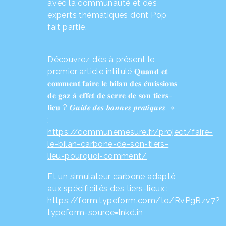
avec la communauté et des
experts thématiques dont Pop
fait partie.
Découvrez dès à présent le
premier article intitulé 𝐐𝐮𝐚𝐧𝐝 𝐞𝐭
𝐜𝐨𝐦𝐦𝐞𝐧𝐭 𝐟𝐚𝐢𝐫𝐞 𝐥𝐞 𝐛𝐢𝐥𝐚𝐧 𝐝𝐞𝐬 𝐞́𝐦𝐢𝐬𝐬𝐢𝐨𝐧𝐬
𝐝𝐞 𝐠𝐚𝐳 𝐚̀ 𝐞𝐟𝐟𝐞𝐭 𝐝𝐞 𝐬𝐞𝐫𝐫𝐞 𝐝𝐞 𝐬𝐨𝐧 𝐭𝐢𝐞𝐫𝐬-
𝐥𝐢𝐞𝐮 ? 𝑮𝒖𝒊𝒅𝒆 𝒅𝒆𝒔 𝒃𝒐𝒏𝒏𝒆𝒔 𝒑𝒓𝒂𝒕𝒊𝒒𝒖𝒆𝒔 »
:
https://communemesure.fr/project/faire-
le-bilan-carbone-de-son-tiers-
lieu-pourquoi-comment/
Et un simulateur carbone adapté
aux spécificités des tiers-lieux :
https://form.typeform.com/to/RvPgRzv7?
typeform-source=lnkd.in