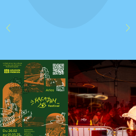
Informations
News
Presse
1, rue Ferdinand de
Rejoindre POP
Lesseps