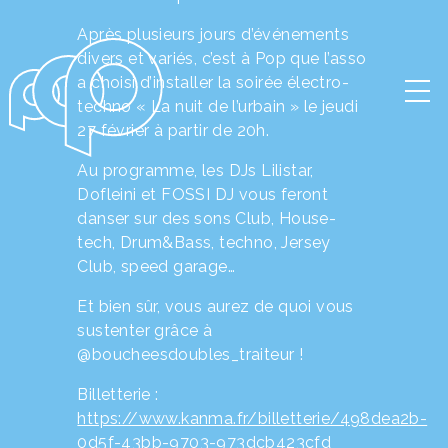
@boucheesdoubles_traiteur !
Billetterie :
https://www.kanma.fr/billetterie/498dea2b-
0d5f-43bb-9703-973dcb423cfd
Early birds : 5€
Regular : 6€
Late : 8€
← Retour aux actions