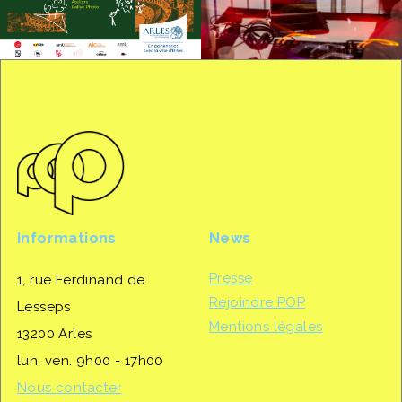
Mentions légales
13200 Arles
lun. ven. 9h00 - 17h00
Nous contacter
Réseaux sociaux
Avec la participation
financière de :
Instagram
Gouvernement/Plan
Facebook
Relance
Région Sud
DRAC PACA
Ademe
© POP 2026