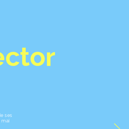
ector
de ses
4 mai